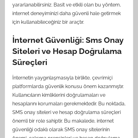
yararlanabilirsiniz. Basit ve etkili olan bu yöntem,
internet deneyiminizi daha güvenli hale getirmek
için kullanabileceğiniz bir araçtır.
İnternet Güvenliği: Sms Onay
Siteleri ve Hesap Doğrulama
Süreçleri
İnternetin yaygınlaşmasıyla birlikte, çevrimiçi
platformlarda güvenlik konusu önem kazanmıştır.
Kullanıcıların kimliklerini doğrulamaları ve
hesaplarını korumaları gerekmektedir. Bu noktada,
SMS onay siteleri ve hesap doğrulama süreçleri
önemli bir role sahiptir. Bu makalede, internet
güvenliği odaklı olarak SMS onay sitelerinin