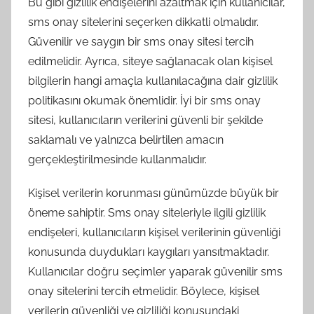
Bu gibi gizlilik endişelerini azaltmak için kullanıcılar,
sms onay sitelerini seçerken dikkatli olmalıdır.
Güvenilir ve saygın bir sms onay sitesi tercih
edilmelidir. Ayrıca, siteye sağlanacak olan kişisel
bilgilerin hangi amaçla kullanılacağına dair gizlilik
politikasını okumak önemlidir. İyi bir sms onay
sitesi, kullanıcıların verilerini güvenli bir şekilde
saklamalı ve yalnızca belirtilen amacın
gerçekleştirilmesinde kullanmalıdır.
Kişisel verilerin korunması günümüzde büyük bir
öneme sahiptir. Sms onay siteleriyle ilgili gizlilik
endişeleri, kullanıcıların kişisel verilerinin güvenliği
konusunda duydukları kaygıları yansıtmaktadır.
Kullanıcılar doğru seçimler yaparak güvenilir sms
onay sitelerini tercih etmelidir. Böylece, kişisel
verilerin güvenliği ve gizliliği konusundaki