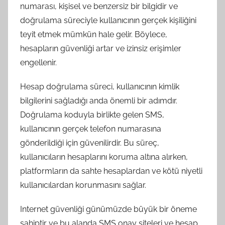
numarası, kişisel ve benzersiz bir bilgidir ve
doğrulama süreciyle kullanıcının gerçek kişiliğini
teyit etmek mümkün hale gelir. Böylece,
hesapların güvenliği artar ve izinsiz erişimler
engellenir.
Hesap doğrulama süreci, kullanıcının kimlik
bilgilerini sağladığı anda önemli bir adımdır.
Doğrulama koduyla birlikte gelen SMS,
kullanıcının gerçek telefon numarasına
gönderildiği için güvenilirdir. Bu süreç,
kullanıcıların hesaplarını koruma altına alırken,
platformların da sahte hesaplardan ve kötü niyetli
kullanıcılardan korunmasını sağlar.
Internet güvenliği günümüzde büyük bir öneme
sahiptir ve bu alanda SMS onay siteleri ve hesap