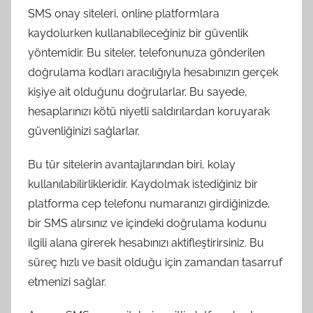
SMS onay siteleri, online platformlara
kaydolurken kullanabileceğiniz bir güvenlik
yöntemidir. Bu siteler, telefonunuza gönderilen
doğrulama kodları aracılığıyla hesabınızın gerçek
kişiye ait olduğunu doğrularlar. Bu sayede,
hesaplarınızı kötü niyetli saldırılardan koruyarak
güvenliğinizi sağlarlar.
Bu tür sitelerin avantajlarından biri, kolay
kullanılabilirlikleridir. Kaydolmak istediğiniz bir
platforma cep telefonu numaranızı girdiğinizde,
bir SMS alırsınız ve içindeki doğrulama kodunu
ilgili alana girerek hesabınızı aktifleştirirsiniz. Bu
süreç hızlı ve basit olduğu için zamandan tasarruf
etmenizi sağlar.