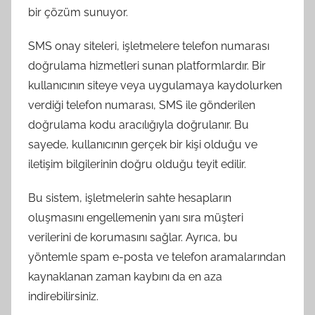
bir çözüm sunuyor.
SMS onay siteleri, işletmelere telefon numarası
doğrulama hizmetleri sunan platformlardır. Bir
kullanıcının siteye veya uygulamaya kaydolurken
verdiği telefon numarası, SMS ile gönderilen
doğrulama kodu aracılığıyla doğrulanır. Bu
sayede, kullanıcının gerçek bir kişi olduğu ve
iletişim bilgilerinin doğru olduğu teyit edilir.
Bu sistem, işletmelerin sahte hesapların
oluşmasını engellemenin yanı sıra müşteri
verilerini de korumasını sağlar. Ayrıca, bu
yöntemle spam e-posta ve telefon aramalarından
kaynaklanan zaman kaybını da en aza
indirebilirsiniz.