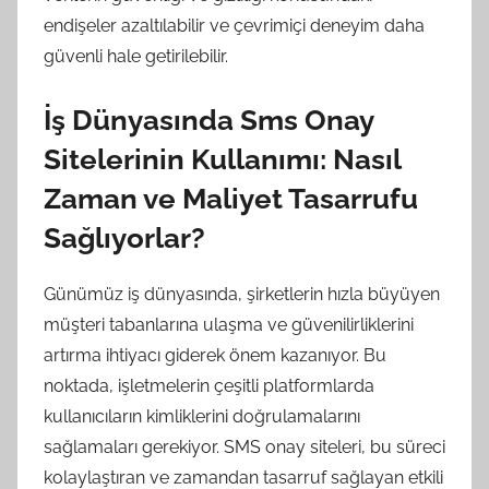
endişeler azaltılabilir ve çevrimiçi deneyim daha
güvenli hale getirilebilir.
İş Dünyasında Sms Onay
Sitelerinin Kullanımı: Nasıl
Zaman ve Maliyet Tasarrufu
Sağlıyorlar?
Günümüz iş dünyasında, şirketlerin hızla büyüyen
müşteri tabanlarına ulaşma ve güvenilirliklerini
artırma ihtiyacı giderek önem kazanıyor. Bu
noktada, işletmelerin çeşitli platformlarda
kullanıcıların kimliklerini doğrulamalarını
sağlamaları gerekiyor. SMS onay siteleri, bu süreci
kolaylaştıran ve zamandan tasarruf sağlayan etkili