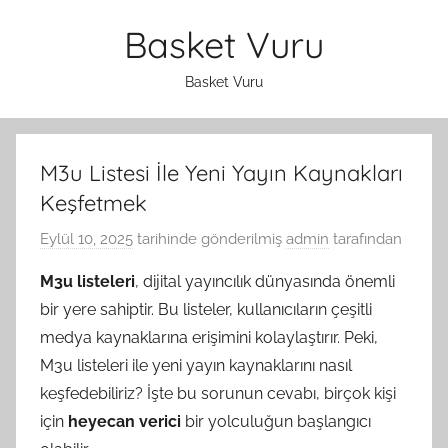
İçeriğe
Basket Vuru
atla
Basket Vuru
M3u Listesi İle Yeni Yayın Kaynakları
Keşfetmek
Eylül 10, 2025
tarihinde gönderilmiş
admin
tarafından
M3u listeleri
, dijital yayıncılık dünyasında önemli
bir yere sahiptir. Bu listeler, kullanıcıların çeşitli
medya kaynaklarına erişimini kolaylaştırır. Peki,
M3u listeleri ile yeni yayın kaynaklarını nasıl
keşfedebiliriz? İşte bu sorunun cevabı, birçok kişi
için
heyecan verici
bir yolculuğun başlangıcı