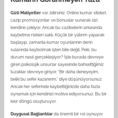
Gizli Maliyetler
var, bilirsiniz. Online kumar siteleri,
cazip promosyonlar ve bonuslar sunarak sizi
kendine çekiyor. Ancak bu cazibelerin arkasında
kaybetme riskleri saklı. Küçük bir yatırım yaparak
başlayıp, zamanla kumar oyunlarının derin
sularında kaybolmak işten bile değil. Peki, bu
durum nasıl gerçekleşiyor? İşte burada devreye
giren psikolojik unsurlar sayesinde bahsettiğimiz
tuzaklar devreye giriyor. “Bir daha deneyeyim,
belki bu sefer kazanırım,” diye düşünüyorsunuz.
Ancak her seferinde kaybettiğinizde daha fazla
oynamak için kendinizi motive ediyorsunuz. Bu bir
kısır döngü oluşturuyor.
Duygusal Bağlantılar
da önemli bir rol oynuyor.