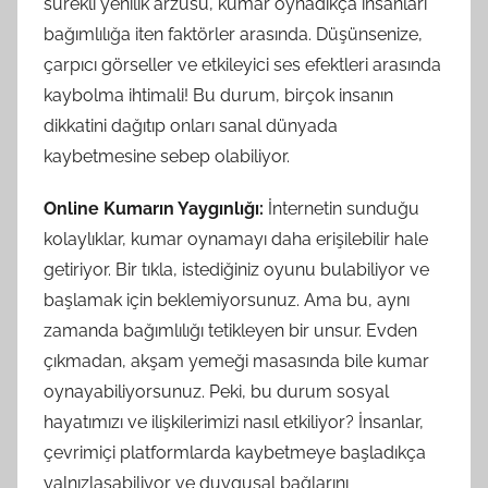
sürekli yenilik arzusu, kumar oynadıkça insanları
bağımlılığa iten faktörler arasında. Düşünsenize,
çarpıcı görseller ve etkileyici ses efektleri arasında
kaybolma ihtimali! Bu durum, birçok insanın
dikkatini dağıtıp onları sanal dünyada
kaybetmesine sebep olabiliyor.
Online Kumarın Yaygınlığı:
İnternetin sunduğu
kolaylıklar, kumar oynamayı daha erişilebilir hale
getiriyor. Bir tıkla, istediğiniz oyunu bulabiliyor ve
başlamak için beklemiyorsunuz. Ama bu, aynı
zamanda bağımlılığı tetikleyen bir unsur. Evden
çıkmadan, akşam yemeği masasında bile kumar
oynayabiliyorsunuz. Peki, bu durum sosyal
hayatımızı ve ilişkilerimizi nasıl etkiliyor? İnsanlar,
çevrimiçi platformlarda kaybetmeye başladıkça
yalnızlaşabiliyor ve duygusal bağlarını