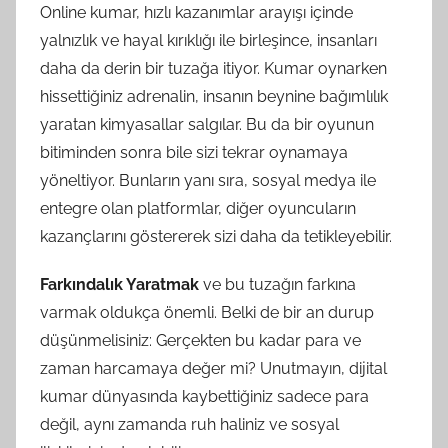
Online kumar, hızlı kazanımlar arayışı içinde
yalnızlık ve hayal kırıklığı ile birleşince, insanları
daha da derin bir tuzağa itiyor. Kumar oynarken
hissettiğiniz adrenalin, insanın beynine bağımlılık
yaratan kimyasallar salgılar. Bu da bir oyunun
bitiminden sonra bile sizi tekrar oynamaya
yöneltiyor. Bunların yanı sıra, sosyal medya ile
entegre olan platformlar, diğer oyuncuların
kazançlarını göstererek sizi daha da tetikleyebilir.
Farkındalık Yaratmak
ve bu tuzağın farkına
varmak oldukça önemli. Belki de bir an durup
düşünmelisiniz: Gerçekten bu kadar para ve
zaman harcamaya değer mi? Unutmayın, dijital
kumar dünyasında kaybettiğiniz sadece para
değil, aynı zamanda ruh haliniz ve sosyal