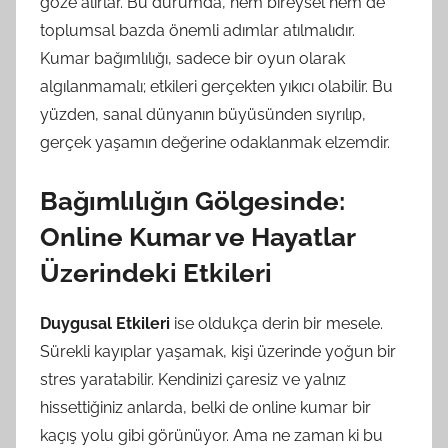
göze alırlar. Bu durumda, hem bireysel hem de
toplumsal bazda önemli adımlar atılmalıdır.
Kumar bağımlılığı, sadece bir oyun olarak
algılanmamalı; etkileri gerçekten yıkıcı olabilir. Bu
yüzden, sanal dünyanın büyüsünden sıyrılıp,
gerçek yaşamın değerine odaklanmak elzemdir.
Bağımlılığın Gölgesinde:
Online Kumar ve Hayatlar
Üzerindeki Etkileri
Duygusal Etkileri
ise oldukça derin bir mesele.
Sürekli kayıplar yaşamak, kişi üzerinde yoğun bir
stres yaratabilir. Kendinizi çaresiz ve yalnız
hissettiğiniz anlarda, belki de online kumar bir
kaçış yolu gibi görünüyor. Ama ne zaman ki bu