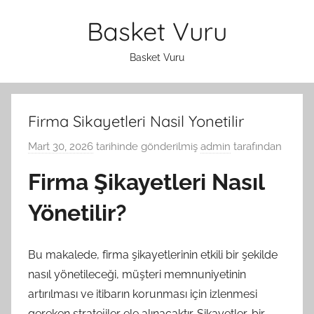
İçeriğe
Basket Vuru
atla
Basket Vuru
Firma Sikayetleri Nasil Yonetilir
Mart 30, 2026
tarihinde gönderilmiş
admin
tarafından
Firma Şikayetleri Nasıl
Yönetilir?
Bu makalede, firma şikayetlerinin etkili bir şekilde
nasıl yönetileceği, müşteri memnuniyetinin
artırılması ve itibarın korunması için izlenmesi
gereken stratejiler ele alınacaktır. Şikayetler, bir