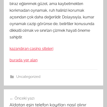
biraz eğlenmek güzel, ama kaybetmekten
korkmadan oynamak, ruh halinizi korumak
açısından çok daha değerlidir. Dolayısıyla, kumar
oynamak cazip görünse de, belirtiler konusunda
dikkatli olmak ve sınırları çizmek hayati öneme
sahiptir.
kazandıran casino siteleri
burada yer alan
Uncategorized
Yazı
Önceki yazı
gezinmesi
Aldatan eşin telefon kayıtları nasıl alınır