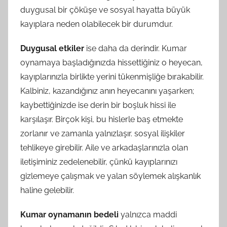
duygusal bir çöküşe ve sosyal hayatta büyük
kayıplara neden olabilecek bir durumdur.
Duygusal etkiler
ise daha da derindir. Kumar
oynamaya başladığınızda hissettiğiniz o heyecan,
kayıplarınızla birlikte yerini tükenmişliğe bırakabilir.
Kalbiniz, kazandığınız anın heyecanını yaşarken;
kaybettiğinizde ise derin bir boşluk hissi ile
karşılaşır. Birçok kişi, bu hislerle baş etmekte
zorlanır ve zamanla yalnızlaşır. sosyal ilişkiler
tehlikeye girebilir. Aile ve arkadaşlarınızla olan
iletişiminiz zedelenebilir, çünkü kayıplarınızı
gizlemeye çalışmak ve yalan söylemek alışkanlık
haline gelebilir.
Kumar oynamanın bedeli
yalnızca maddi