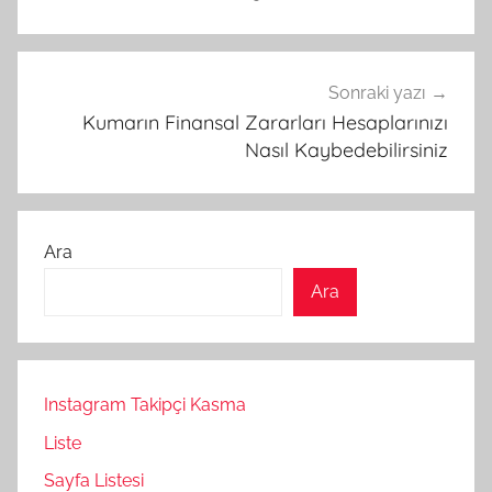
Sonraki yazı
Kumarın Finansal Zararları Hesaplarınızı
Nasıl Kaybedebilirsiniz
Ara
Ara
Instagram Takipçi Kasma
Liste
Sayfa Listesi