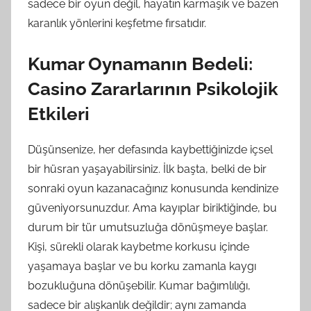
sadece bir oyun değil, hayatın karmaşık ve bazen
karanlık yönlerini keşfetme fırsatıdır.
Kumar Oynamanın Bedeli:
Casino Zararlarının Psikolojik
Etkileri
Düşünsenize, her defasında kaybettiğinizde içsel
bir hüsran yaşayabilirsiniz. İlk başta, belki de bir
sonraki oyun kazanacağınız konusunda kendinize
güveniyorsunuzdur. Ama kayıplar biriktiğinde, bu
durum bir tür umutsuzluğa dönüşmeye başlar.
Kişi, sürekli olarak kaybetme korkusu içinde
yaşamaya başlar ve bu korku zamanla kaygı
bozukluğuna dönüşebilir. Kumar bağımlılığı,
sadece bir alışkanlık değildir; aynı zamanda