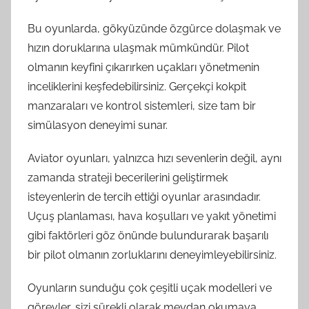
Bu oyunlarda, gökyüzünde özgürce dolaşmak ve
hızın doruklarına ulaşmak mümkündür. Pilot
olmanın keyfini çıkarırken uçakları yönetmenin
inceliklerini keşfedebilirsiniz. Gerçekçi kokpit
manzaraları ve kontrol sistemleri, size tam bir
simülasyon deneyimi sunar.
Aviator oyunları, yalnızca hızı sevenlerin değil, aynı
zamanda strateji becerilerini geliştirmek
isteyenlerin de tercih ettiği oyunlar arasındadır.
Uçuş planlaması, hava koşulları ve yakıt yönetimi
gibi faktörleri göz önünde bulundurarak başarılı
bir pilot olmanın zorluklarını deneyimleyebilirsiniz.
Oyunların sunduğu çok çeşitli uçak modelleri ve
görevler, sizi sürekli olarak meydan okumaya