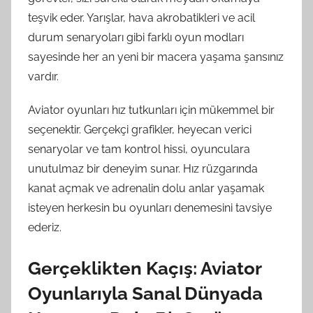
teşvik eder. Yarışlar, hava akrobatikleri ve acil
durum senaryoları gibi farklı oyun modları
sayesinde her an yeni bir macera yaşama şansınız
vardır.
Aviator oyunları hız tutkunları için mükemmel bir
seçenektir. Gerçekçi grafikler, heyecan verici
senaryolar ve tam kontrol hissi, oyunculara
unutulmaz bir deneyim sunar. Hız rüzgarında
kanat açmak ve adrenalin dolu anlar yaşamak
isteyen herkesin bu oyunları denemesini tavsiye
ederiz.
Gerçeklikten Kaçış: Aviator
Oyunlarıyla Sanal Dünyada