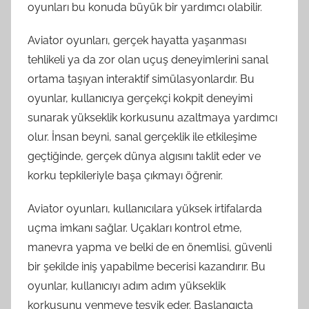
oyunları bu konuda büyük bir yardımcı olabilir.
Aviator oyunları, gerçek hayatta yaşanması
tehlikeli ya da zor olan uçuş deneyimlerini sanal
ortama taşıyan interaktif simülasyonlardır. Bu
oyunlar, kullanıcıya gerçekçi kokpit deneyimi
sunarak yükseklik korkusunu azaltmaya yardımcı
olur. İnsan beyni, sanal gerçeklik ile etkileşime
geçtiğinde, gerçek dünya algısını taklit eder ve
korku tepkileriyle başa çıkmayı öğrenir.
Aviator oyunları, kullanıcılara yüksek irtifalarda
uçma imkanı sağlar. Uçakları kontrol etme,
manevra yapma ve belki de en önemlisi, güvenli
bir şekilde iniş yapabilme becerisi kazandırır. Bu
oyunlar, kullanıcıyı adım adım yükseklik
korkusunu yenmeye teşvik eder. Başlangıçta