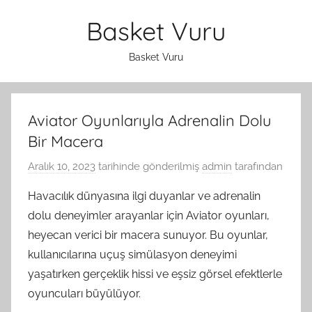
İçeriğe
Basket Vuru
atla
Basket Vuru
Aviator Oyunlarıyla Adrenalin Dolu
Bir Macera
Aralık 10, 2023
tarihinde gönderilmiş
admin
tarafından
Havacılık dünyasına ilgi duyanlar ve adrenalin
dolu deneyimler arayanlar için Aviator oyunları,
heyecan verici bir macera sunuyor. Bu oyunlar,
kullanıcılarına uçuş simülasyon deneyimi
yaşatırken gerçeklik hissi ve eşsiz görsel efektlerle
oyuncuları büyülüyor.