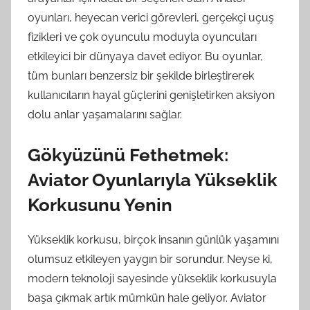
oyunları, heyecan verici görevleri, gerçekçi uçuş
fizikleri ve çok oyunculu moduyla oyuncuları
etkileyici bir dünyaya davet ediyor. Bu oyunlar,
tüm bunları benzersiz bir şekilde birleştirerek
kullanıcıların hayal güçlerini genişletirken aksiyon
dolu anlar yaşamalarını sağlar.
Gökyüzünü Fethetmek:
Aviator Oyunlarıyla Yükseklik
Korkusunu Yenin
Yükseklik korkusu, birçok insanın günlük yaşamını
olumsuz etkileyen yaygın bir sorundur. Neyse ki,
modern teknoloji sayesinde yükseklik korkusuyla
başa çıkmak artık mümkün hale geliyor. Aviator