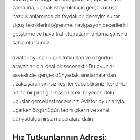
zamanda, uçmak isteyenler için gerçek uçuşa
hazırlık anlamında da faydalı bir deneyim sunar.
Uçuş tekniklerini öğrenme, navigasyon becerilerini
geliştirme ve hava trafik kurallarını anlama şansına
sahip olursunuz.
aviator oyunları uçuş tutkunları ve özgürlük
arayanlar için ideal bir seçenektir. Bu oyunlar
sayesinde, gerçek dünyadaki sınırlamalardan
uzaklaşarak sınırsız keşifler yapabilirsiniz. Kendinizi
adeta bir pilot gibi hissedecek, heyecan dolu
uçuşlar gerçekleştireceksiniz. Aviator oyunlarıyla,
uçarken özgürlüğün tadını çıkarın ve sanal
dünyadaki sınırsız maceralara dalın.
Hız Tutkunlarının Adresi: